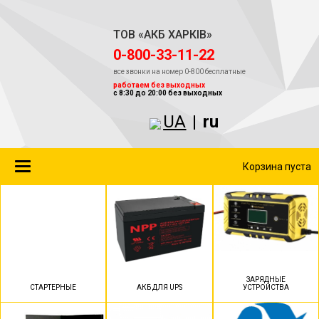
ТОВ «АКБ ХАРКІВ»
‎0-800-33-11-22
все звонки на номер 0-800 бесплатные
работаем без выходных
с 8:30 до 20:00 без выходных
UA
|
ru
Toggle
Корзина пуста
navigation
ЗАРЯДНЫЕ
СТАРТЕРНЫЕ
АКБ ДЛЯ UPS
УСТРОЙСТВА