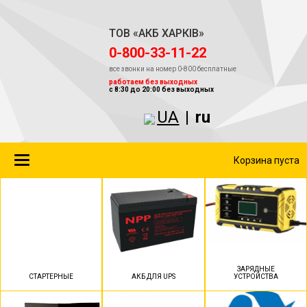
ТОВ «АКБ ХАРКІВ»
‎0-800-33-11-22
все звонки на номер 0-800 бесплатные
работаем без выходных
с 8:30 до 20:00 без выходных
UA
|
ru
Toggle
Корзина пуста
navigation
ЗАРЯДНЫЕ
СТАРТЕРНЫЕ
АКБ ДЛЯ UPS
УСТРОЙСТВА