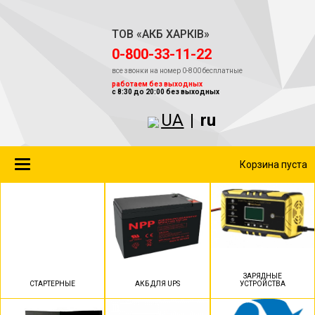
ТОВ «АКБ ХАРКІВ»
‎0-800-33-11-22
все звонки на номер 0-800 бесплатные
работаем без выходных
с 8:30 до 20:00 без выходных
UA
|
ru
Toggle
Корзина пуста
navigation
ЗАРЯДНЫЕ
СТАРТЕРНЫЕ
АКБ ДЛЯ UPS
УСТРОЙСТВА