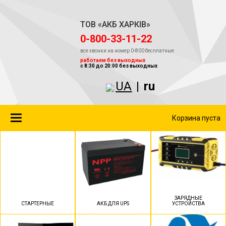
ТОВ «АКБ ХАРКІВ»
‎0-800-33-11-22
все звонки на номер 0-800 бесплатные
работаем без выходных
с 8:30 до 20:00 без выходных
UA
|
ru
Toggle
Корзина пуста
navigation
ЗАРЯДНЫЕ
СТАРТЕРНЫЕ
АКБ ДЛЯ UPS
УСТРОЙСТВА