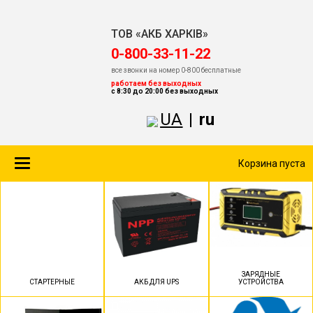
ТОВ «АКБ ХАРКІВ»
‎0-800-33-11-22
все звонки на номер 0-800 бесплатные
работаем без выходных
с 8:30 до 20:00 без выходных
UA
|
ru
Toggle
Корзина пуста
navigation
ЗАРЯДНЫЕ
СТАРТЕРНЫЕ
АКБ ДЛЯ UPS
УСТРОЙСТВА