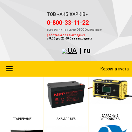
ТОВ «АКБ ХАРКІВ»
‎0-800-33-11-22
все звонки на номер 0-800 бесплатные
работаем без выходных
с 8:30 до 20:00 без выходных
UA
|
ru
Toggle
Корзина пуста
navigation
ЗАРЯДНЫЕ
СТАРТЕРНЫЕ
АКБ ДЛЯ UPS
УСТРОЙСТВА