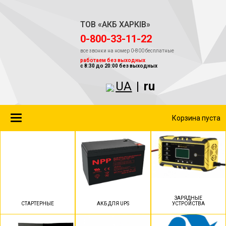
ТОВ «АКБ ХАРКІВ»
‎0-800-33-11-22
все звонки на номер 0-800 бесплатные
работаем без выходных
с 8:30 до 20:00 без выходных
UA
|
ru
Toggle
Корзина пуста
navigation
ЗАРЯДНЫЕ
СТАРТЕРНЫЕ
АКБ ДЛЯ UPS
УСТРОЙСТВА