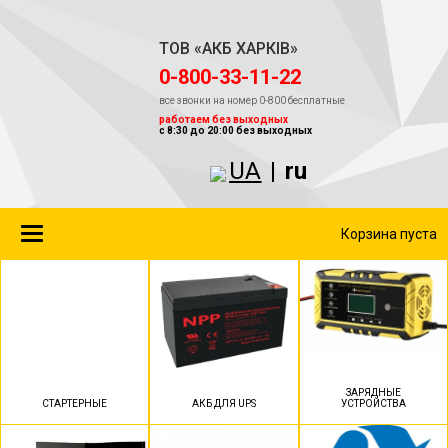
ТОВ «АКБ ХАРКІВ»
‎0-800-33-11-22
все звонки на номер 0-800 бесплатные
работаем без выходных
с 8:30 до 20:00 без выходных
UA
|
ru
Toggle
Корзина пуста
navigation
ЗАРЯДНЫЕ
СТАРТЕРНЫЕ
АКБ ДЛЯ UPS
УСТРОЙСТВА