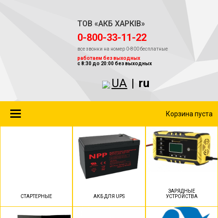
ТОВ «АКБ ХАРКІВ»
‎0-800-33-11-22
все звонки на номер 0-800 бесплатные
работаем без выходных
с 8:30 до 20:00 без выходных
UA
|
ru
Toggle
Корзина пуста
navigation
ЗАРЯДНЫЕ
СТАРТЕРНЫЕ
АКБ ДЛЯ UPS
УСТРОЙСТВА