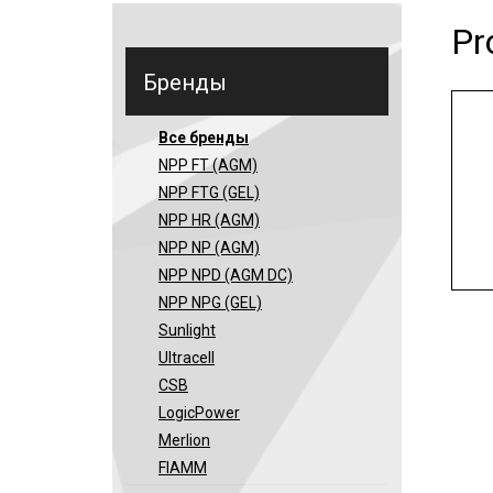
Pr
Бренды
Все бренды
NPP FT (AGM)
NPP FTG (GEL)
NPP HR (AGM)
NPP NP (AGM)
NPP NPD (AGM DC)
NPP NPG (GEL)
Sunlight
Ultracell
CSB
LogicPower
Merlion
FIAMM