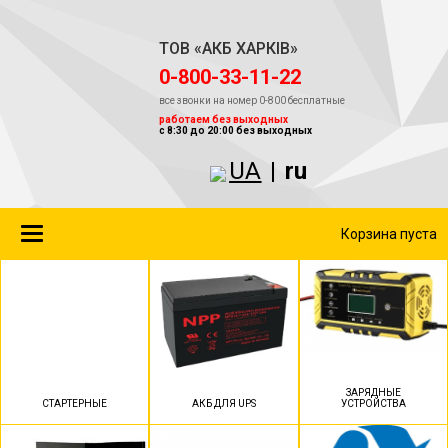
ТОВ «АКБ ХАРКІВ»
‎0-800-33-11-22
все звонки на номер 0-800 бесплатные
работаем без выходных
с 8:30 до 20:00 без выходных
UA
|
ru
Toggle
Корзина пуста
navigation
ЗАРЯДНЫЕ
СТАРТЕРНЫЕ
АКБ ДЛЯ UPS
УСТРОЙСТВА