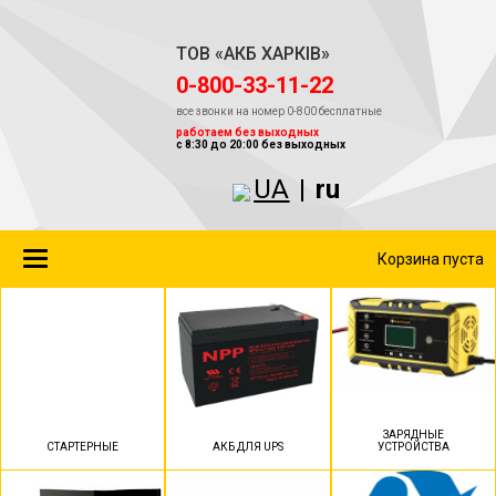
ТОВ «АКБ ХАРКІВ»
‎0-800-33-11-22
все звонки на номер 0-800 бесплатные
работаем без выходных
с 8:30 до 20:00 без выходных
UA
|
ru
Toggle
Корзина пуста
navigation
ЗАРЯДНЫЕ
СТАРТЕРНЫЕ
АКБ ДЛЯ UPS
УСТРОЙСТВА