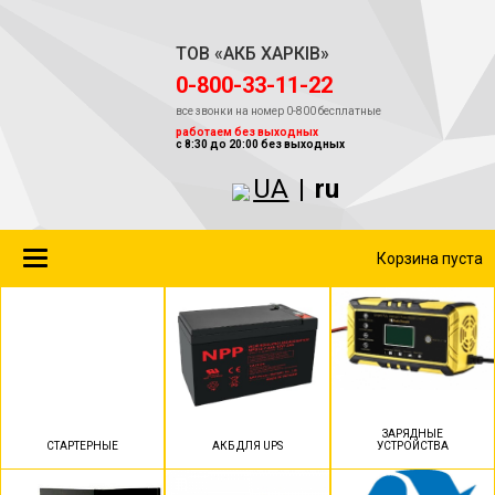
ТОВ «АКБ ХАРКІВ»
‎0-800-33-11-22
все звонки на номер 0-800 бесплатные
работаем без выходных
с 8:30 до 20:00 без выходных
UA
|
ru
Toggle
Корзина пуста
navigation
ЗАРЯДНЫЕ
СТАРТЕРНЫЕ
АКБ ДЛЯ UPS
УСТРОЙСТВА