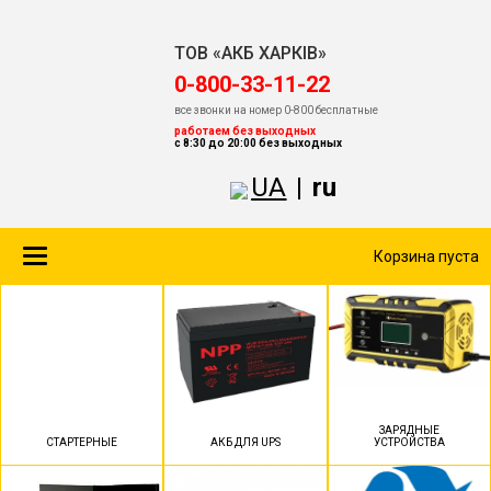
ТОВ «АКБ ХАРКІВ»
‎0-800-33-11-22
все звонки на номер 0-800 бесплатные
работаем без выходных
с 8:30 до 20:00 без выходных
UA
|
ru
Toggle
Корзина пуста
navigation
ЗАРЯДНЫЕ
СТАРТЕРНЫЕ
АКБ ДЛЯ UPS
УСТРОЙСТВА