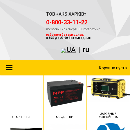
ТОВ «АКБ ХАРКІВ»
‎0-800-33-11-22
все звонки на номер 0-800 бесплатные
работаем без выходных
с 8:30 до 20:00 без выходных
UA
|
ru
Toggle
Корзина пуста
navigation
ЗАРЯДНЫЕ
СТАРТЕРНЫЕ
АКБ ДЛЯ UPS
УСТРОЙСТВА