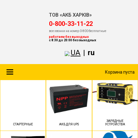
ТОВ «АКБ ХАРКІВ»
‎0-800-33-11-22
все звонки на номер 0-800 бесплатные
работаем без выходных
с 8:30 до 20:00 без выходных
UA
|
ru
Toggle
Корзина пуста
navigation
ЗАРЯДНЫЕ
СТАРТЕРНЫЕ
АКБ ДЛЯ UPS
УСТРОЙСТВА