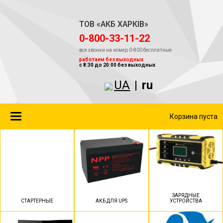
ТОВ «АКБ ХАРКІВ»
‎0-800-33-11-22
все звонки на номер 0-800 бесплатные
работаем без выходных
с 8:30 до 20:00 без выходных
UA
|
ru
Toggle
Корзина пуста
navigation
ЗАРЯДНЫЕ
СТАРТЕРНЫЕ
АКБ ДЛЯ UPS
УСТРОЙСТВА