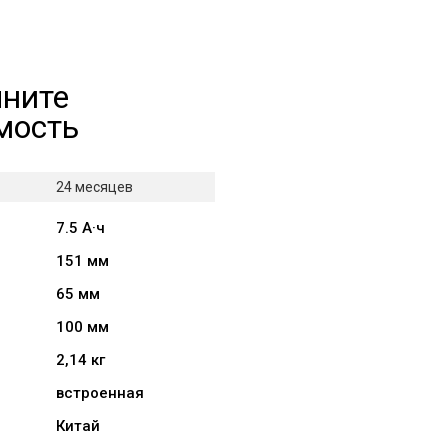
чните
мость
24 месяцев
7.5 А·ч
151 мм
65 мм
100 мм
2,14 кг
встроенная
Китай