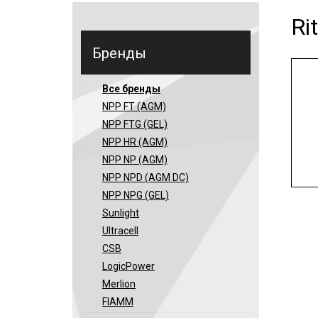
Ri
Бренды
Все бренды
NPP FT (AGM)
NPP FTG (GEL)
NPP HR (AGM)
NPP NP (AGM)
NPP NPD (AGM DC)
NPP NPG (GEL)
Sunlight
Ultracell
CSB
LogicPower
Merlion
FIAMM