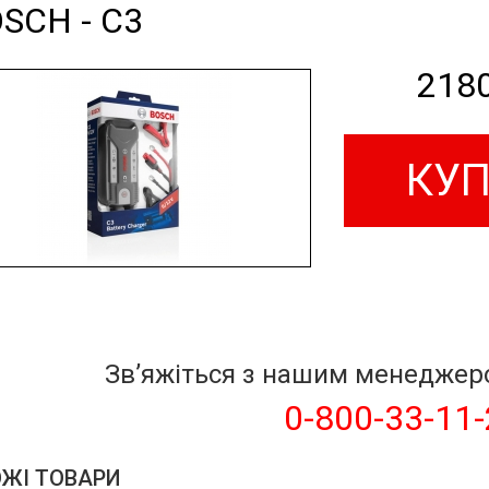
SCH - C3
218
КУ
Звʼяжіться з нашим менедже
0-800-33-11
ЖІ ТОВАРИ