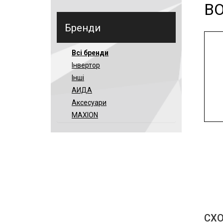
BO
Бренди
Всі бренди
Інвертор
Інші
АИДА
Аксесуари
MAXION
СХО